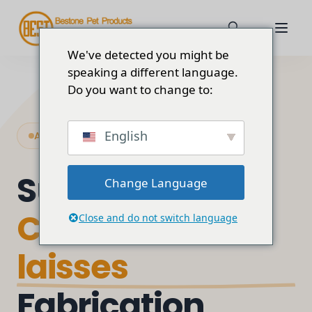
We've detected you might be
speaking a different language.
Do you want to change to:
English
Accessoires haut de gamme pour chiens
Sur mesure
Change Language
Colliers et
Close and do not switch language
laisses
Fabrication