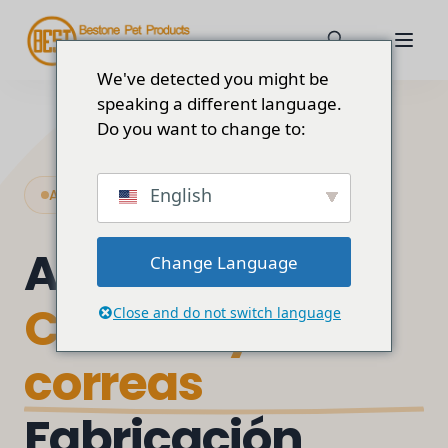
We've detected you might be
speaking a different language.
Do you want to change to:
English
Accesorios para perros de alta calidad
A medida
Change Language
Collares y
Close and do not switch language
correas
Fabricación