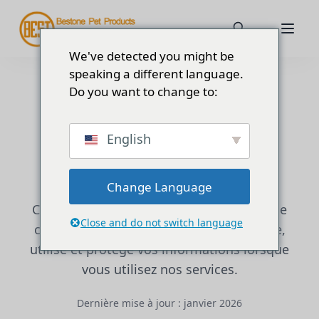
We've detected you might be
speaking a different language.
Do you want to change to:
Politique de
English
confidentialité
Change Language
Cette politique de confidentialité explique
Close and do not switch language
comment Bestone Pet Products recueille,
utilise et protège vos informations lorsque
vous utilisez nos services.
Dernière mise à jour :
janvier 2026