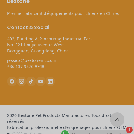
Bestone
Premier fabricant d'équipements pour chiens en Chine.
Contact & Social
402, Building A, Xinchuang Industrial Park
No. 221 Houjie Avenue West
Dongguan, Guangdong, Chine
jessica@bestoneinc.com
+86 137 9876 9748
2026 Bestone Pet Products Manufacturer. Tous droits
réservés.
Fabrication professionnelle d'engrenages pour chiens OEM
1
et ODM en Chine