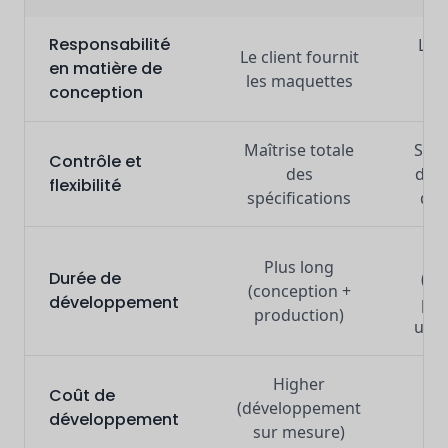
Responsabilité
Le f
Le client fournit
en matière de
fou
les maquettes
conception
Maîtrise totale
Sous
Contrôle et
des
des
flexibilité
spécifications
dis
Plu
Plus long
Durée de
(ve
(conception +
développement
pro
production)
uni
Higher
In
Coût de
(développement
(m
développement
sur mesure)
ex