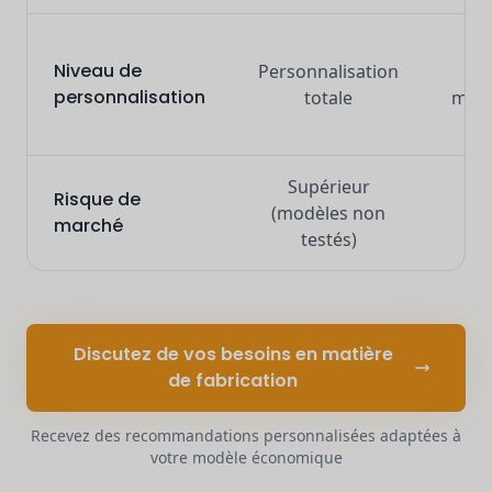
I
Niveau de
Personnalisation
vis
personnalisation
totale
modi
mi
Supérieur
In
Risque de
(modèles non
(m
marché
testés)
ép
Discutez de vos besoins en matière
de fabrication
Recevez des recommandations personnalisées adaptées à
votre modèle économique