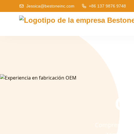
Jessica@bestoneinc.com
+86 137 9876 9748
O
Comprender la