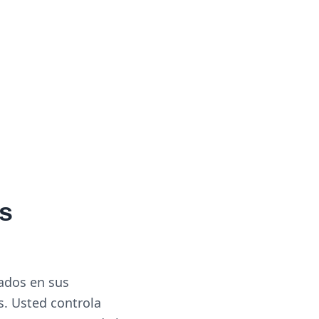
mejor decisión para su marca de productos para
s
ados en sus
s. Usted controla