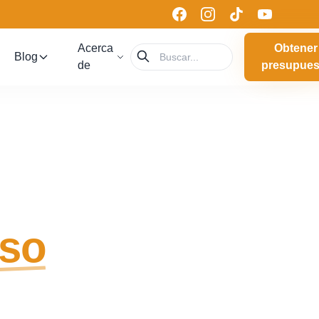
Acerca
Obtener
Blog
de
presupues
so
OEM y ODM para