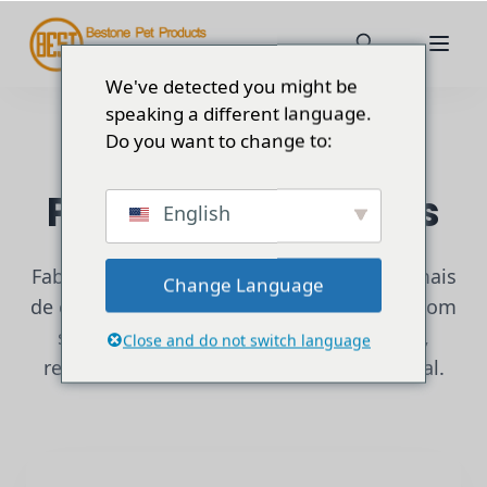
We've detected you might be
speaking a different language.
Do you want to change to:
Principais produtos
English
Fabrico profissional de produtos para animais
Change Language
de estimação em regime de OEM e ODM, com
serviços de personalização para marcas,
Close and do not switch language
retalhistas e distribuidores a nível mundial.