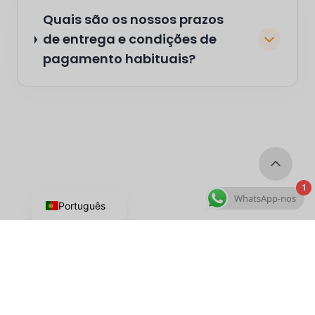
Quais são os nossos prazos
de entrega e condições de
pagamento habituais?
1
WhatsApp-nos
Português