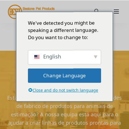
We've detected you might be
speaking a different language.
Do you want to change to:
English
Vamos construir juntos
Entra
Toque
Change Language
Close and do not switch language
Está pronto para discutir as suas necessidades
de fabrico de produtos para animais de
estimação? A nossa equipa está aqui para o
ajudar a criar linhas de produtos prontas para