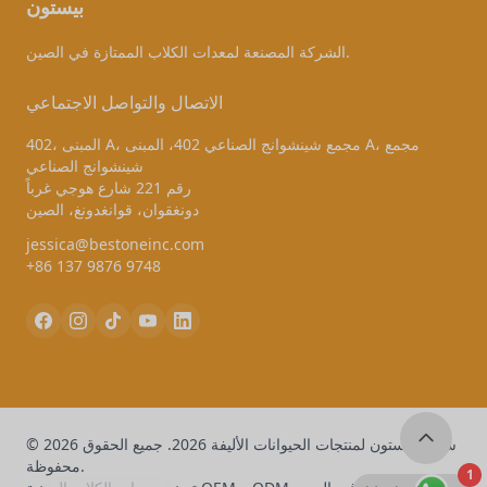
بيستون
الشركة المصنعة لمعدات الكلاب الممتازة في الصين.
الاتصال والتواصل الاجتماعي
402، المبنى A، مجمع شينشوانج الصناعي 402، المبنى A، مجمع
شينشوانج الصناعي
رقم 221 شارع هوجي غرباً
دونغقوان، قوانغدونغ، الصين
jessica@bestoneinc.com
+86 137 9876 9748
© 2026 شركة بيستون لمنتجات الحيوانات الأليفة 2026. جميع الحقوق
محفوظة.
1