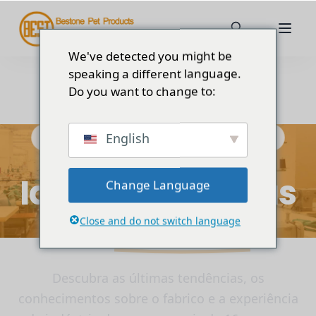
We've detected you might be
speaking a different language.
Do you want to change to:
English
Bestone Pet Products Blogue do fabricante
Ideias e histórias
Change Language
de
Bestone
Close and do not switch language
Descubra as últimas tendências, os
conhecimentos sobre o fabrico e a experiência