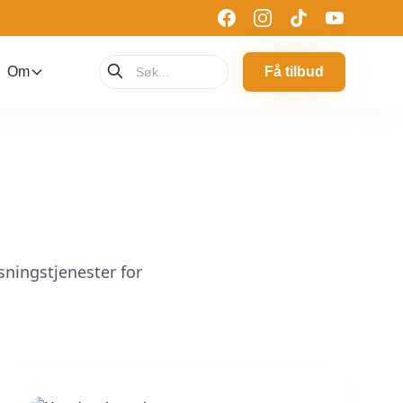
Om
Få tilbud
ningstjenester for