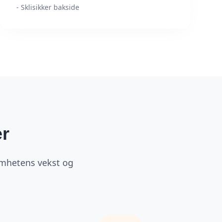
- Sklisikker bakside
er
somhetens vekst og