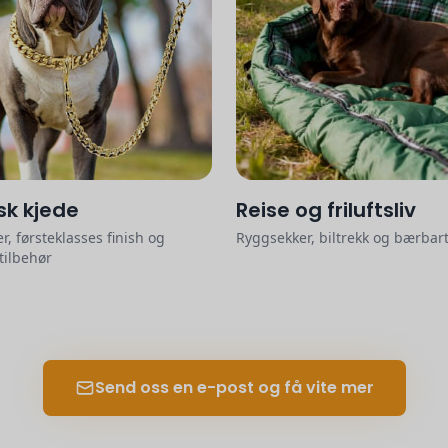
k kjede
Reise og friluftsliv
r, førsteklasses finish og
Ryggsekker, biltrekk og bærbart
tilbehør
Send oss en e-post og få vite mer