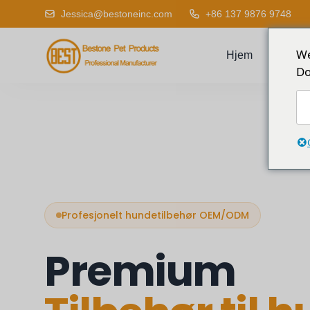
Jessica@bestoneinc.com
+86 137 9876 9748
We
Hjem
Produ
Do
Profesjonelt hundetilbehør OEM/ODM
Premium