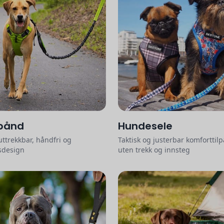
bånd
Hundesele
uttrekkbar, håndfri og
Taktisk og justerbar komforttil
sdesign
uten trekk og innsteg