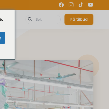
e.
Få tilbud
e