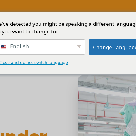
've detected you might be speaking a different languag
kt
Løsninger
Tjenester
Blogg
Om
 you want to change to:
English
Change Languag
Close and do not switch language