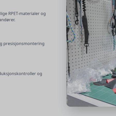
nlige RPET-materialer og
randører.
og presisjonsmontering
uksjonskontroller og