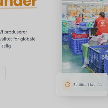
hunder
 Vi produserer
alitet for globale
itelig
Sertifisert kvalitet