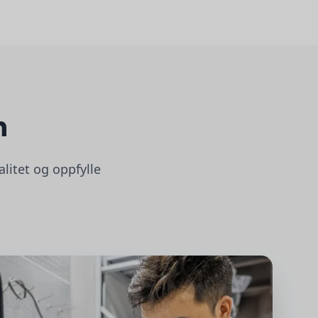
n
litet og oppfylle