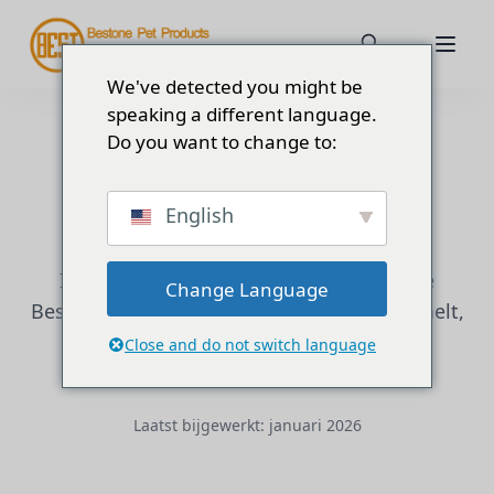
We've detected you might be
speaking a different language.
Do you want to change to:
Privacybeleid
English
In dit privacybeleid wordt uitgelegd hoe
Change Language
Bestone Pet Products uw gegevens verzamelt,
gebruikt en beschermt wanneer u
Close and do not switch language
gebruikmaakt van onze diensten.
Laatst bijgewerkt:
januari 2026