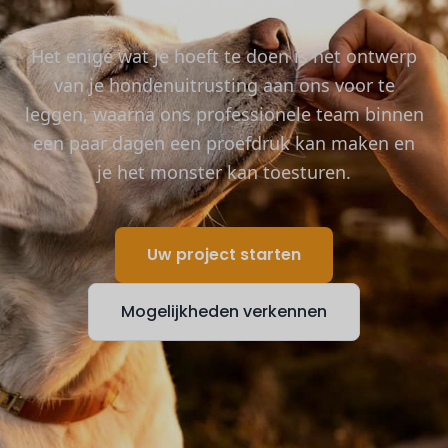
Het enige wat je hoeft te doen is het ontwerp
van je hondenuitrusting aan ons voor te
leggen, waarna ons professionele team binnen
een paar dagen een proefdruk kan maken en
je het monster kan toesturen.
Uw project starten
Mogelijkheden verkennen