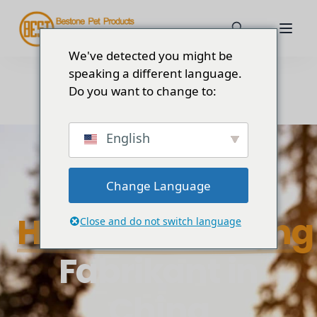
We've detected you might be
speaking a different language.
Do you want to change to:
English
B2B OEM & ODM fabrikant
Professioneel
Change Language
Hondenuitrusting
Close and do not switch language
Fabrikant in
China