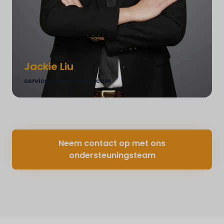
naadloze communicatie tijdens het ontwikkelings- en
productieproces.
Relaties met klanten
Projectcoördinatie
Jackie Liu
service@bestoneinc.com
Neem contact op met ons
ondersteuningsteam