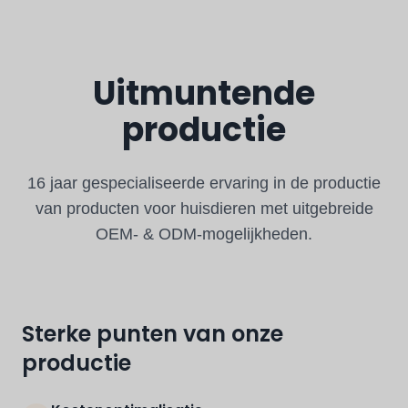
Jackie Liu
Uitmuntende
Product Manager
productie
Leidt productontwikkeling en innovatie. Is
gespecialiseerd in het vertalen van merkconcepten
naar produceerbare ontwerpen met een optimale
kosten-prestatiebalans.
16 jaar gespecialiseerde ervaring in de productie
van producten voor huisdieren met uitgebreide
Productontwikkeling
OEM- & ODM-mogelijkheden.
Technische innovatie
Sterke punten van onze
productie