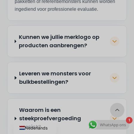
pakketten of referentiemonsters kunnen worden
ingediend voor professionele evaluatie.
Kunnen we jullie merklogo op
producten aanbrengen?
Leveren we monsters voor
bulkbestellingen?
Waarom is een
steekproefvergoeding
1
WhatsApp ons
vereist?
Nederlands