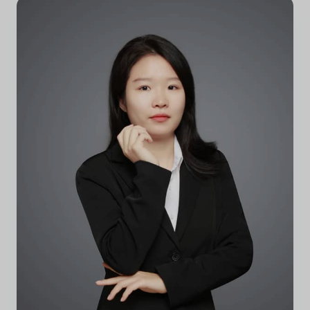
Jessica Liu
Medeoprichter & Marktmanager
Leidt marktstrategie en internationale partnerschappen.
Expert in wereldwijde trends op de huisdierenmarkt en
productontwikkeling op maat voor diverse merkeisen.
Wereldwijde marktstrategie
Productontwikkeling op maat