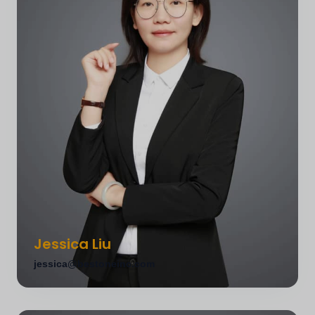
Bill Wu
Voorzitter
10+ jaar ervaring in fabrieksmanagement, bekend met
het management van de huisdierenindustrie en het
ontwikkelen van hoge kwaliteitsnormen voor
kwaliteitsinspectie.
Fabriek
Jessica Liu
Kwaliteitsmanagement
jessica@bestoneinc.com