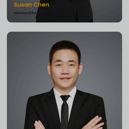
Susan Chen
service@bestoneinc.com
Susan Chen
Manager Klantenservice
Beheert klantrelaties en projectcoördinatie. Zorgt voor