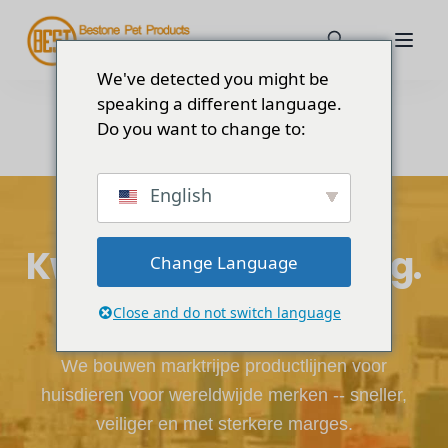
We've detected you might be
speaking a different language.
Do you want to change to:
English
Over Bestone
Kwaliteit. Aanpassing.
Change Language
Betrouwbaarheid.
Close and do not switch language
We bouwen marktrijpe productlijnen voor
huisdieren voor wereldwijde merken -- sneller,
veiliger en met sterkere marges.