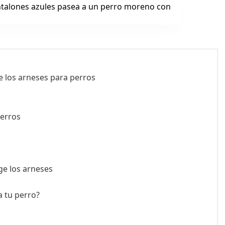
e los arneses para perros
perros
s
ge los arneses
a tu perro?