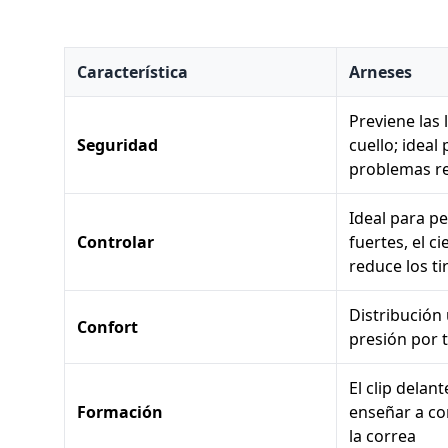
Característica
Arneses
Previene las 
Seguridad
cuello; ideal
problemas re
Ideal para p
Controlar
fuertes, el c
reduce los ti
Distribución
Confort
presión por 
El clip delan
Formación
enseñar a co
la correa