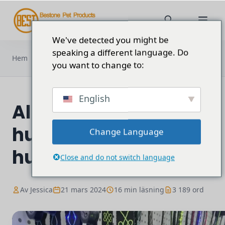
We've detected you might be
speaking a different language. Do
Allt om LED-hundhalsband och
Hem
Blogg
hundsele
you want to change to:
English
Allt om LED-
hundhalsband och
Change Language
hundsele
Close and do not switch language
Av Jessica
21 mars 2024
16 min läsning
3 189 ord