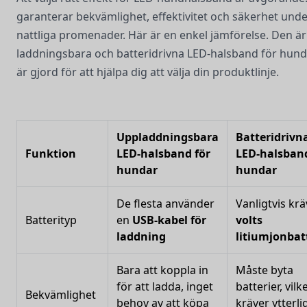
garanterar bekvämlighet, effektivitet och säkerhet und
nattliga promenader. Här är en enkel jämförelse. Den ä
laddningsbara och batteridrivna LED-halsband för hund
är gjord för att hjälpa dig att välja din produktlinje.
Uppladdningsbara
Batteridrivn
Funktion
LED-halsband för
LED-halsband
hundar
hundar
De flesta använder
Vanligtvis kr
Batterityp
en
USB-kabel för
volts
laddning
litiumjonbat
Bara att koppla in
Måste byta
för att ladda, inget
batterier, vilk
Bekvämlighet
behov av att köpa
kräver ytterli