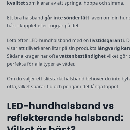
kvalitet
som klarar av att springa, hoppa och simma.
Ett bra halsband
går inte sönder lätt
, även om din hun
hårt i kopplet eller tuggar på det.
Leta efter LED-hundhalsband med en
livstidsgaranti
. 
visar att tillverkaren litar på sin produkts
långvarig kar
Sådana kragar har ofta
vattenbeständighet
vilket gör
perfekta för alla typer av väder.
Om du väljer ett slitstarkt halsband behöver du inte byt
ofta, vilket sparar tid och pengar i det långa loppet.
LED-hundhalsband vs
reflekterande halsband:
Vilket är bäst?