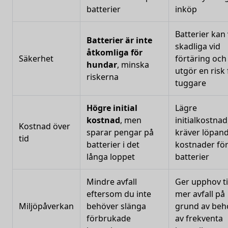
batterier
inköp
Batterier kan
Batterier är inte
skadliga vid
åtkomliga för
Säkerhet
förtäring och
hundar
, minska
utgör en risk 
riskerna
tuggare
Högre initial
Lägre
kostnad
, men
initialkostna
Kostnad över
sparar pengar på
kräver löpan
tid
batterier i det
kostnader fö
långa loppet
batterier
Mindre avfall
Ger upphov ti
eftersom du inte
mer avfall på
Miljöpåverkan
behöver slänga
grund av beh
förbrukade
av frekventa