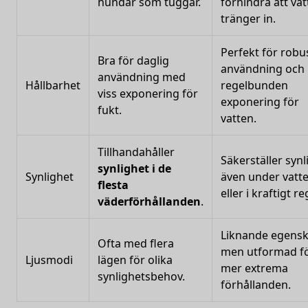
hundar som tuggar.
förhindra att va
tränger in.
Perfekt för robu
Bra för daglig
användning och
användning med
Hållbarhet
regelbunden
viss exponering för
exponering för
fukt.
vatten.
Tillhandahåller
Säkerställer synl
synlighet i de
Synlighet
även under vatt
flesta
eller i kraftigt re
väderförhållanden
.
Liknande egens
Ofta med flera
men utformad f
Ljusmodi
lägen för olika
mer extrema
synlighetsbehov.
förhållanden.