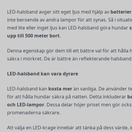
LED-halsband avger sitt eget ljus med hjälp av
batterier
inte beroende av andra lampor för att synas. Så i situat
med lite eller inget ljus kan LED-halsband göra hundar
s
upp till 500 meter bort
.
Denna egenskap gör dem till ett bättre val för att hålla 
säkra i mörkret. De är bättre än reflekterande halsband
LED-halsband kan vara dyrare
LED-halsband kan
kosta mer
än vanliga. De använder t
för att hålla hundar säkra på natten. Detta inkluderar
ba
och LED-lampor
. Dessa delar höjer priset men gör ock
promenaderna säkrare.
Att välja en LED-krage innebär att tänka på dess värde, i