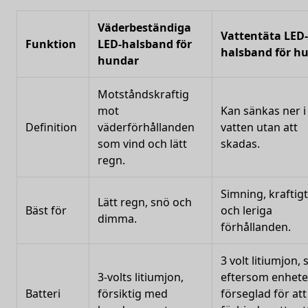
Väderbeständiga
Vattentäta LED-
Funktion
LED-halsband för
halsband för h
hundar
Motståndskraftig
mot
Kan sänkas ner i
Definition
väderförhållanden
vatten utan att
som vind och lätt
skadas.
regn.
Simning, kraftig
Lätt regn, snö och
Bäst för
och leriga
dimma.
förhållanden.
3 volt litiumjon, 
3-volts litiumjon,
eftersom enhete
Batteri
försiktig med
förseglad för att