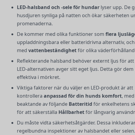
LED-halsband och -sele för hundar
lyser upp. De 
husdjuren synliga på natten och ökar säkerheten u
promenaderna.
De kommer med olika funktioner som
flera ljuslä
uppladdningsbara eller batteridrivna alternativ, och 
med
vattenbeständighet
för olika väderförhålland
Reflekterande halsband behöver externt ljus för att
LED-alternativen avger sitt eget ljus. Detta gör dem
effektiva i mörkret.
Viktiga faktorer när du väljer en LED-produkt är att
kontrollera
anpassad för din hunds komfort
, med
beaktande av följande
Batteritid
för enkelhetens sk
för att säkerställa
Hållbarhet
för långvarig användn
Du måste vidta säkerhetsåtgärder. Dessa inkludera
regelbundna inspektioner av halsbandet eller selen.