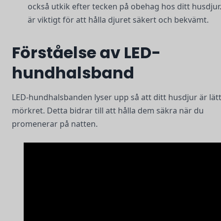
också utkik efter tecken på obehag hos ditt husdjur
är viktigt för att hålla djuret säkert och bekvämt.
Förståelse av LED-
hundhalsband
LED-hundhalsbanden lyser upp så att ditt husdjur är lätt 
mörkret. Detta bidrar till att hålla dem säkra när du
promenerar på natten.