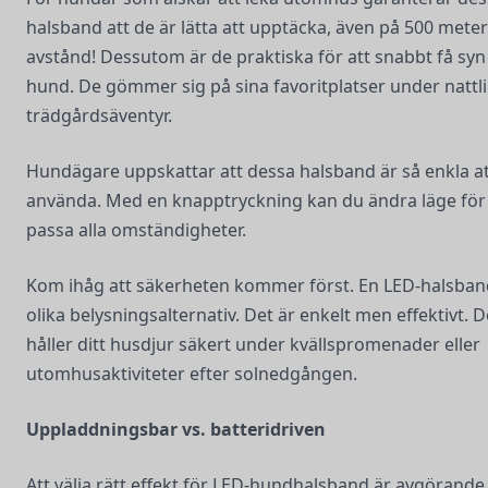
halsband att de är lätta att upptäcka, även på 500 mete
avstånd! Dessutom är de praktiska för att snabbt få syn
hund. De gömmer sig på sina favoritplatser under nattl
trädgårdsäventyr.
Hundägare uppskattar att dessa halsband är så enkla a
använda. Med en knapptryckning kan du ändra läge för 
passa alla omständigheter.
Kom ihåg att säkerheten kommer först. En LED-halsban
olika belysningsalternativ. Det är enkelt men effektivt. D
håller ditt husdjur säkert under kvällspromenader eller
utomhusaktiviteter efter solnedgången.
Uppladdningsbar vs. batteridriven
Att välja rätt effekt för LED-hundhalsband är avgörande