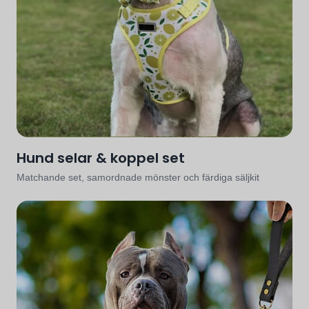
Hund selar & koppel set
Matchande set, samordnade mönster och färdiga säljkit