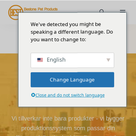
We've detected you might be
speaking a different language. Do
you want to change to:
English
Din tillverkningspartner
Varför välja
Change Language
Bestone
Close and do not switch language
Vi tillverkar inte bara produkter - vi bygger
produktionssystem som passar din