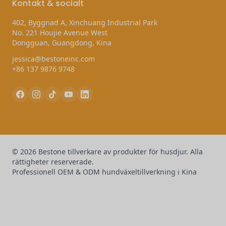
Kontakt & socialt
402, Byggnad A, Xinchuang Industrial Park
No. 221 Houjie Avenue West
Dongguan, Guangdong, Kina
jessica@bestoneinc.com
+86 137 9876 9748
© 2026 Bestone tillverkare av produkter för husdjur. Alla
rättigheter reserverade.
Professionell OEM & ODM hundväxeltillverkning i Kina