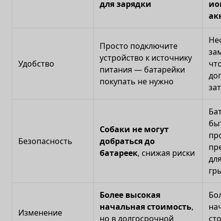
для зарядки
ио
ак
Не
Просто подключите
за
устройство к источнику
Удобство
чт
питания — батарейки
до
покупать не нужно
за
Ба
бы
Собаки не могут
пр
Безопасность
добраться до
пр
батареек
, снижая риски
для
гр
Более высокая
Бо
начальная стоимость
,
на
Изменение
но в долгосрочной
ст