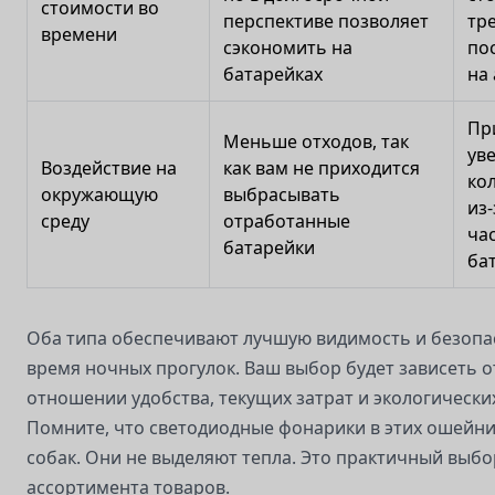
стоимости во
перспективе позволяет
тр
времени
сэкономить на
по
батарейках
на
Пр
Меньше отходов, так
ув
Воздействие на
как вам не приходится
ко
окружающую
выбрасывать
из
среду
отработанные
ча
батарейки
ба
Оба типа обеспечивают лучшую видимость и безопа
время ночных прогулок. Ваш выбор будет зависеть о
отношении удобства, текущих затрат и экологически
Помните, что светодиодные фонарики в этих ошейни
собак. Они не выделяют тепла. Это практичный выбо
ассортимента товаров.