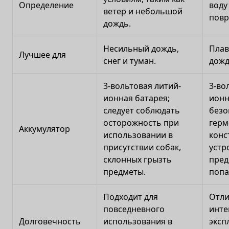
Определение
воду
ветер и небольшой
повр
дождь.
Несильный дождь,
Плав
Лучшее для
снег и туман.
дожд
3-вольтовая литий-
3-во
ионная батарея;
ионн
следует соблюдать
безо
осторожность при
герм
Аккумулятор
использовании в
конс
присутствии собак,
устр
склонных грызть
пре
предметы.
попа
Подходит для
Отли
повседневного
инте
Долговечность
использования в
эксп