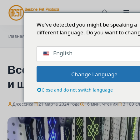
We've detected you might be speaking a
different language. Do you want to chang
Все о светодиодном ошейнике и
Главная
Блог
шлейке для собак
English
Все о светодиодном о
Change Language
и шлейке для собак
Close and do not switch language
Джессика
21 марта 2024 года
16 мин. чтения
3 189 с