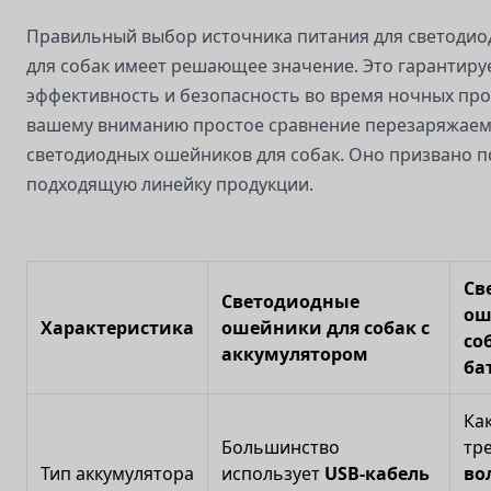
Правильный выбор источника питания для светоди
для собак имеет решающее значение. Это гарантируе
эффективность и безопасность во время ночных про
вашему вниманию простое сравнение перезаряжаем
светодиодных ошейников для собак. Оно призвано 
подходящую линейку продукции.
Св
Светодиодные
ош
Характеристика
ошейники для собак с
со
аккумулятором
ба
Ка
Большинство
тр
Тип аккумулятора
использует
USB-кабель
во