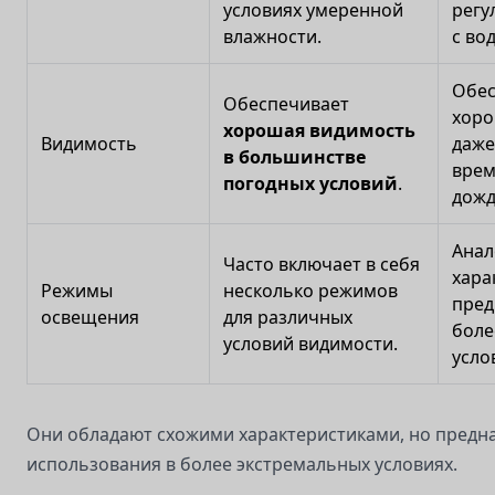
условиях умеренной
регу
влажности.
с во
Обес
Обеспечивает
хоро
хорошая видимость
Видимость
даже
в большинстве
врем
погодных условий
.
дожд
Анал
Часто включает в себя
хара
Режимы
несколько режимов
пред
освещения
для различных
боле
условий видимости.
усло
Они обладают схожими характеристиками, но предн
использования в более экстремальных условиях.