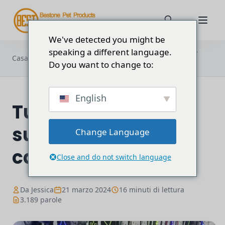
We've detected you might be
speaking a different language.
Tutto sul collare e sulla pettorina per
Casa
Blog
cani a LED
Do you want to change to:
English
Tutto sul collare e
sulla pettorina per
Change Language
cani a LED
Close and do not switch language
Da Jessica
21 marzo 2024
16 minuti di lettura
3.189 parole