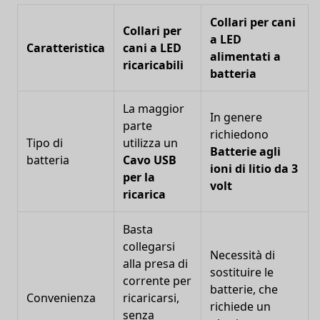
Collari per cani
Collari per
a LED
Caratteristica
cani a LED
alimentati a
ricaricabili
batteria
La maggior
In genere
parte
richiedono
Tipo di
utilizza un
Batterie agli
batteria
Cavo USB
ioni di litio da 3
per la
volt
ricarica
Basta
collegarsi
Necessità di
alla presa di
sostituire le
corrente per
batterie, che
Convenienza
ricaricarsi,
richiede un
senza