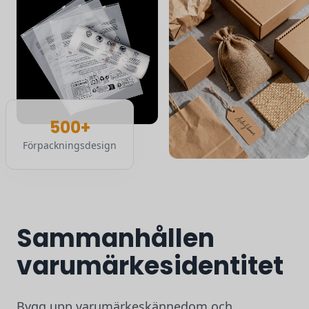
500+
Förpackningsdesign
Sammanhållen
varumärkesidentitet
Bygg upp varumärkeskännedom och