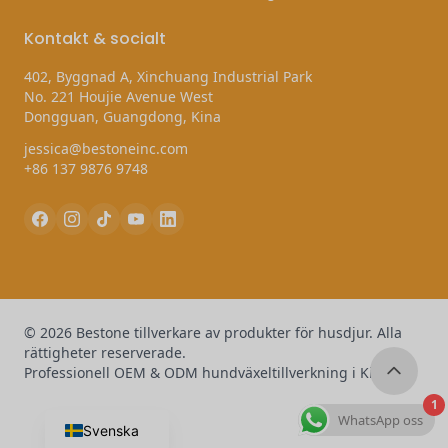
Kontakt & socialt
402, Byggnad A, Xinchuang Industrial Park
No. 221 Houjie Avenue West
Dongguan, Guangdong, Kina
jessica@bestoneinc.com
+86 137 9876 9748
© 2026 Bestone tillverkare av produkter för husdjur. Alla
rättigheter reserverade.
Professionell OEM & ODM hundväxeltillverkning i Kina
1
WhatsApp oss
Svenska