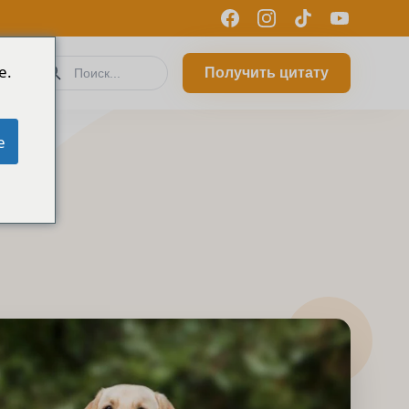
e.
Получить цитату
e