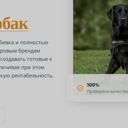
обак
абивка и полностью
ировым брендам
создавать готовые к
печивая при этом
окую рентабельность.
100%
Проверено качество