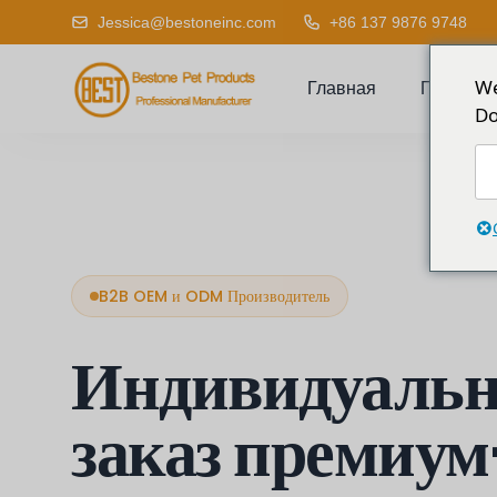
Jessica@bestoneinc.com
+86 137 9876 9748
We
Главная
Продукт
Do
B2B OEM и ODM Производитель
Индивидуаль
заказ премиум