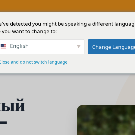
've detected you might be speaking a different languag
Решения
Услуги
Блог
О сайте
 you want to change to:
English
Change Languag
Close and do not switch language
ный
-