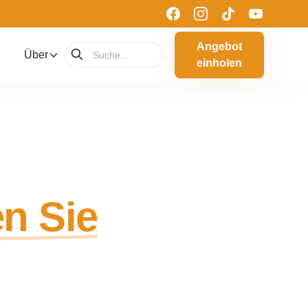
Angebot
Über
einholen
n Sie
tierprodukten
ktreifer
igkeit.