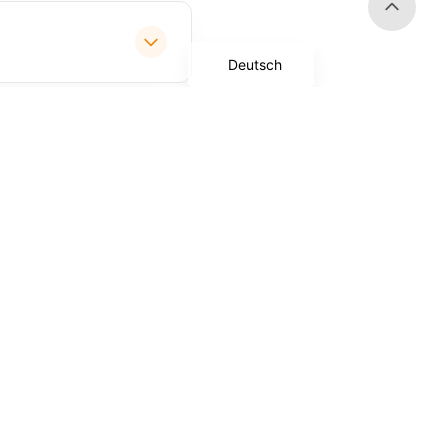
Deutsch
ungen?
Bestone
Erster Hersteller von Hundezubehör in
China.