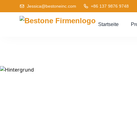
Jessica@bestoneinc.com
+86 137 9876 9748
Startseite
Pr
Rei
Sind Sie ber
zu besp
Produk