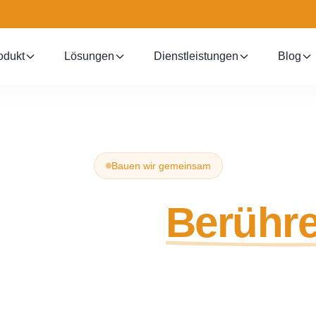
odukt
Lösungen
Dienstleistungen
Blog
Bauen wir gemeinsam
nkommen
Berühre
eit, Ihre Anforderungen an die Herstellung von Heim
rechen? Unser Team unterstützt Sie beim Aufbau mar
tlinien mit Qualität, Individualisierung und Zuverläss