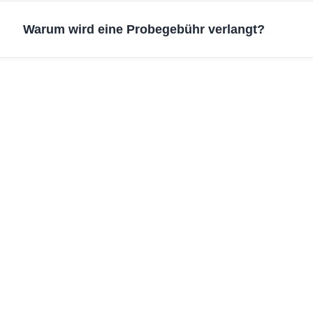
Warum wird eine Probegebühr verlangt?
unsere typischen Vorlaufzeiten und Zahlungsbeding
Dienstleistungen
Unser Unternehmen
d ODM-Prozess
Über Bestone
ogramm
Warum uns wählen