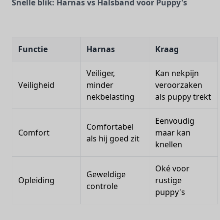
Snelle blik: Harnas vs Halsband voor Puppy's
Functie
Harnas
Kraag
Veiliger,
Kan nekpijn
Veiligheid
minder
veroorzaken
nekbelasting
als puppy trekt
Eenvoudig
Comfortabel
Comfort
maar kan
als hij goed zit
knellen
Oké voor
Geweldige
Opleiding
rustige
controle
puppy's