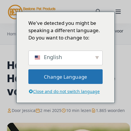
We've detected you might be
speaking a different language.
Hondentuig vs Halsband: Het beste voor
Home
Blog
puppy's?
Do you want to change to:
English
Hondentuig vs
Halsband: Het beste
Change Language
voor puppy's?
Close and do not switch language
Door Jessica
2 mei 2025
10 min lezen
1.865 woorden