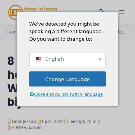
We've detected you might be
speaking a different language.
Home
Blog
8 soorten hondentuigen: Welke is de...
Do you want to change to:
8 soorten
English
hondenharnassen:
Change Language
Welke past het best
Close and do not switch language
bij uw klanten?
Door Jessica
1 juni 2024
Leestijd: 25 min
4.919 woorden