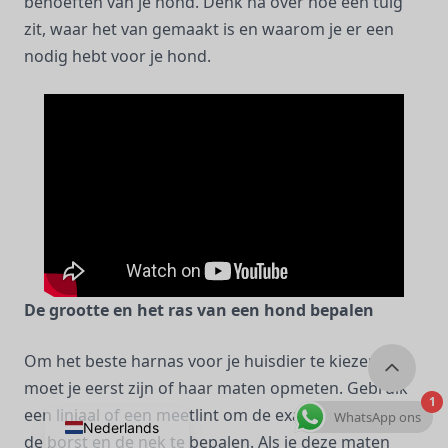
behoeften van je hond. Denk na over hoe een tuig
zit, waar het van gemaakt is en waarom je er een
nodig hebt voor je hond.
De grootte en het ras van een hond bepalen
Om het beste harnas voor je huisdier te kiezen,
moet je eerst zijn of haar maten opmeten. Gebruik
1
een liniaal of een meetlint om de exacte omtrek van
WhatsApp ons
Nederlands
de borst en de nek te bepalen. Als je deze maten