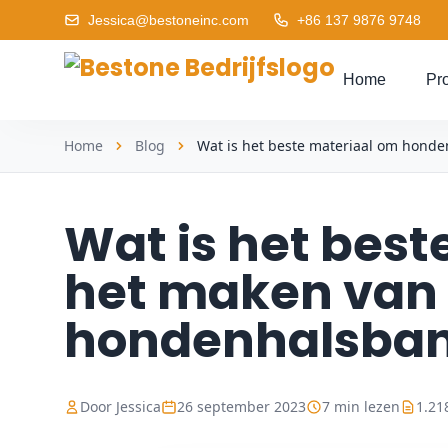
Jessica@bestoneinc.com
+86 137 9876 9748
Home
Pr
Home
Blog
Wat is het beste materiaal om honden
Wat is het best
het maken van
hondenhalsba
Door Jessica
26 september 2023
7 min lezen
1.21