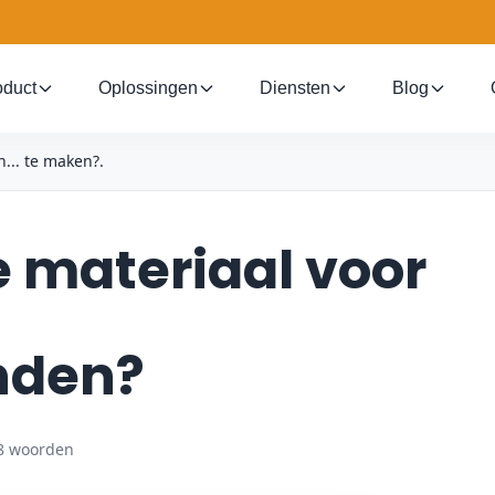
oduct
Oplossingen
Diensten
Blog
... te maken?.
e materiaal voor
nden?
8 woorden