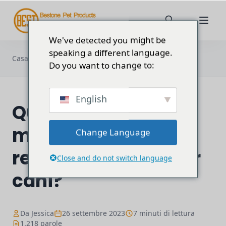
We've detected you might be
speaking a different language.
Qual è il materiale migliore per
Casa
Blog
realizzare...
Do you want to change to:
English
Qual è il materiale
migliore per
Change Language
realizzare collari per
Close and do not switch language
cani?
Da Jessica
26 settembre 2023
7 minuti di lettura
1.218 parole