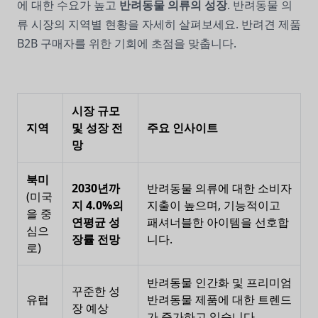
에 대한 수요가 높고
반려동물 의류의 성장
. 반려동물 의
류 시장의 지역별 현황을 자세히 살펴보세요. 반려견 제품
B2B 구매자를 위한 기회에 초점을 맞춥니다.
시장 규모
지역
및 성장 전
주요 인사이트
망
북미
2030년까
반려동물 의류에 대한 소비자
(미국
지 4.0%의
지출이 높으며, 기능적이고
을 중
연평균 성
패셔너블한 아이템을 선호합
심으
장률 전망
니다.
로)
반려동물 인간화 및 프리미엄
꾸준한 성
유럽
반려동물 제품에 대한 트렌드
장 예상
가 증가하고 있습니다.