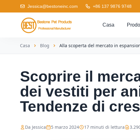
Jessica@bestoneinc.com
+86 137 9876 9748
Casa
Prodo
Casa
Blog
Alla scoperta del mercato in espansione
Scoprire il merc
dei vestiti per a
Tendenze di cres
Da Jessica
5 marzo 2024
17 minuti di lettura
3.29