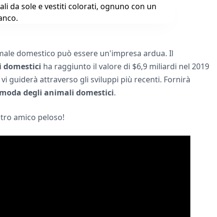
imale domestico può essere un'impresa ardua. Il
i domestici
ha raggiunto il valore di $6,9 miliardi nel 2019
 guiderà attraverso gli sviluppi più recenti. Fornirà
a moda degli animali domestici
.
tro amico peloso!