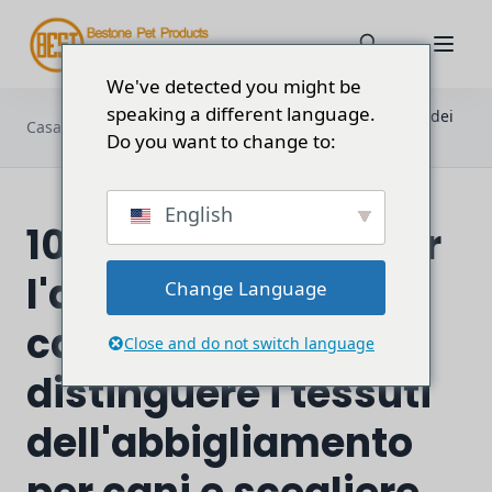
We've detected you might be
speaking a different language.
10 diversi tessuti per l'abbigliamento dei
Casa
Blog
cani: Come distinguere...
Do you want to change to:
English
10 diversi tessuti per
l'abbigliamento dei
Change Language
cani: Come
Close and do not switch language
distinguere i tessuti
dell'abbigliamento