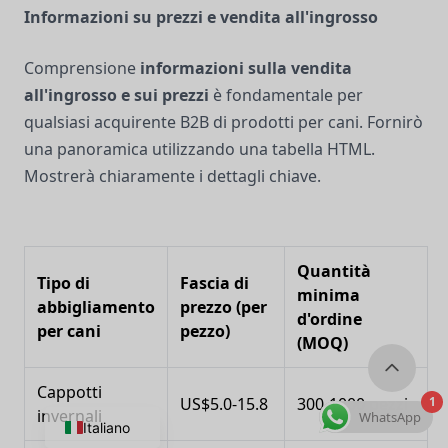
Informazioni su prezzi e vendita all'ingrosso
Comprensione
informazioni sulla vendita
all'ingrosso e sui prezzi
è fondamentale per
qualsiasi acquirente B2B di prodotti per cani. Fornirò
una panoramica utilizzando una tabella HTML.
Mostrerà chiaramente i dettagli chiave.
Quantità
Tipo di
Fascia di
minima
abbigliamento
prezzo (per
d'ordine
per cani
pezzo)
(MOQ)
Cappotti
1
US$5.0-15.8
300-1000 pezzi
invernali
WhatsApp
Italiano