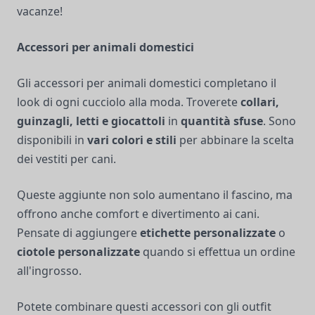
vacanze!
Accessori per animali domestici
Gli accessori per animali domestici completano il
look di ogni cucciolo alla moda. Troverete
collari,
guinzagli, letti e giocattoli
in
quantità sfuse
. Sono
disponibili in
vari colori e stili
per abbinare la scelta
dei vestiti per cani.
Queste aggiunte non solo aumentano il fascino, ma
offrono anche comfort e divertimento ai cani.
Pensate di aggiungere
etichette personalizzate
o
ciotole personalizzate
quando si effettua un ordine
all'ingrosso.
Potete combinare questi accessori con gli outfit