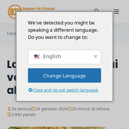
We've detected you might be
speaking a different language.
La guida definitiva ai vestiti per cani
Casa
Blog
all'ingrosso...
Do you want to change to:
English
La guida definitiva ai
vestiti per cani
Change Language
all'ingrosso in Cina
Close and do not switch language
Da Jessica
24 gennaio 2024
20 minuti di lettura
3.842 parole