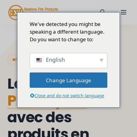
We've detected you might be
speaking a different language.
Do you want to change to:
English
Programme de stocks prêts à l'expédition
Lancement
Change Language
Plus rapide
Close and do not switch language
avec des
produits en