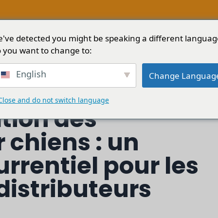
've detected you might be speaking a different languag
Solutions
Services
Blog
A propos de
 you want to change to:
our chiens : un avantage concurrentiel...
English
Change Languag
Close and do not switch language
tion des
 chiens : un
rentiel pour les
distributeurs