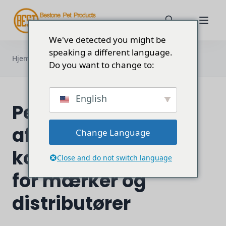
We've detected you might be
speaking a different language.
Personlig tilpasning af hundetøj: En
Hjem
Blog
konkurrencefordel...
Do you want to change to:
English
Personlig tilpasning
af hundetøj: En
Change Language
konkurrencefordel
Close and do not switch language
for mærker og
distributører