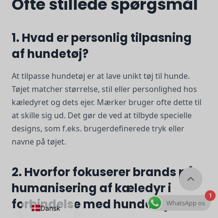
Ofte stillede spørgsmål
1. Hvad er personlig tilpasning
af hundetøj?
At tilpasse hundetøj er at lave unikt tøj til hunde.
Tøjet matcher størrelse, stil eller personlighed hos
kæledyret og dets ejer. Mærker bruger ofte dette til
at skille sig ud. Det gør de ved at tilbyde specielle
designs, som f.eks. brugerdefinerede tryk eller
navne på tøjet.
2. Hvorfor fokuserer brands på
humanisering af kæledyr i
1
forbindelse med hundetøj?
WhatsApp os
Dansk