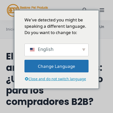
We've detected you might be
speaking a different language.
El futuro de los arneses para perros: Un
Inicio
Blog
cambio de juego para...
Do you want to change to:
English
El futuro de los
arneses para perros:
Change Language
¿Un cambio de juego
Close and do not switch language
para los
compradores B2B?