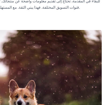
للبقاء في المقدمة، تحتاج إلى تقديم معلومات واضحة عن منتجاتك. ت
قنوات التسويق المختلفة. فهذا يبني الثقة. مع المستهلكين المطلعين الذين يهتمون بصحة حيواناتهم الأليفة وسعادتها.