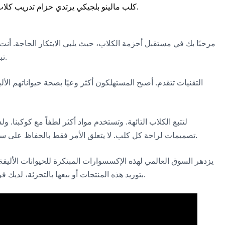
مرحبًا بك في مستقبل أحزمة الكلاب، حيث يلبي الابتكار الحاجة. أنت
تبحث دائمًا عن المنتجات التي تتميز وتقدم شيئًا فريدًا من نوعه.
التقنيات تتقدم. أصبح المستهلكون أكثر وعيًا بصحة حيواناتهم الأ
تصميمات لراحة كل كلب. لا يتعلق الأمر فقط بالحفاظ على سلامة الكلاب. بل يتعلق بتحسين حياتهم. وإعطائك منتجات تبيع.
يزدهر السوق العالمي لهذه الإكسسوارات المبتكرة للحيوانات الأليف
بتوريد هذه المنتجات أو بيعها بالتجزئة، لديك فرصة للحصول على شريحة من هذه الكعكة الآخذة في التوسع.