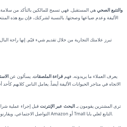
أحزمة ذكية مع نظام تحديد المواقع العالمي (GPS) والتتبع الصحي
هي المستقبل. فهي تسمح للمالكين بالتأكد من سلامة ح
الأليفة وعدم ضياعها وصحتها. بالنسبة لشركتك، فإن بيع هذه المنت
تبرز علامتك التجارية من خلال تقديم شيء قيّم. إنها راحة البا
يعرف العملاء ما يريدونه. فهم
قراءة الملصقات
. يسألون عن
الاست
الاتجاه في متاجر الحيوانات الأليفة أيضاً. يعامل الناس كلابهم كأحد أ
ترى المشترين يقومون بـ
البحث عبر الإنترنت
قبل إجراء عملية شراء
التواصل الاجتماعي. ويقارنون بين العلامات التجارية على منصات التجارة الإلكترونية مثل Amazon أو Tmall التابع لعلي بابا.