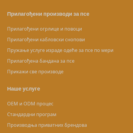
Прилагођени производи за псе
Прилагођени огрлице и повоци
Прилагођени кабловски снопови
Пружање услуге израде одеће за псе по мери
Прилагођена бандана за псе
Прикажи све производе
Наше услуге
OEM и ODM процес
Стандардни програм
Производња приватних брендова