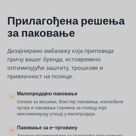
Прилагођена решења
за паковање
Дизајнирамо амбалажу која приповеда
причу вашег бренда, истовремено
оптимизујући заштиту, трошкове и
привлачност на полици.
Малопродајно паковање
Ознаке за вешање, блистер паковања, изложбене
кутије и паковања спремна за полицу која
максимизирају утицај у малопродаји.
Паковање за е-трговину
Дизајни оптимизовани за транспорт који смањују