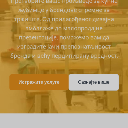
Претворите ваше производе за кућне
љубимце у брендове спремне за
тржиште. Од прилагођеног дизајна
амбалаже до малопродајне
презентације, помажемо вам да
изградите јачи препознатљивост
бренда и већу перципирану вредност.
Истражите услуге
Сазнајте више