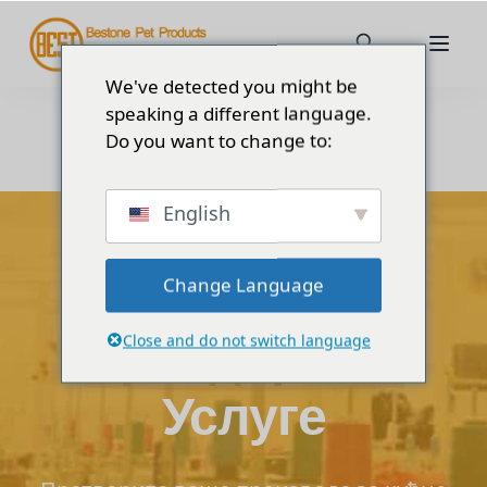
We've detected you might be
speaking a different language.
Do you want to change to:
English
Комплетна решења за брендове
Паковање и
Change Language
Брендирање
Close and do not switch language
Услуге