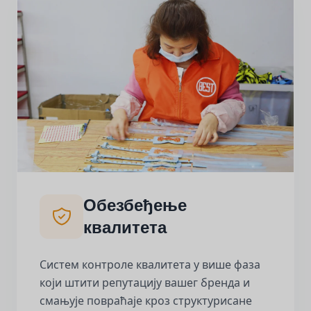
Обезбеђење
квалитета
Систем контроле квалитета у више фаза
који штити репутацију вашег бренда и
смањује повраћаје кроз структурисане