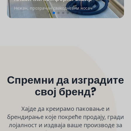
Нежан, прозрачан свакодневни носач
Спремни да изградите
свој бренд?
Хајде да креирамо паковање и
брендирање које покреће продају, гради
лојалност и издваја ваше производе за