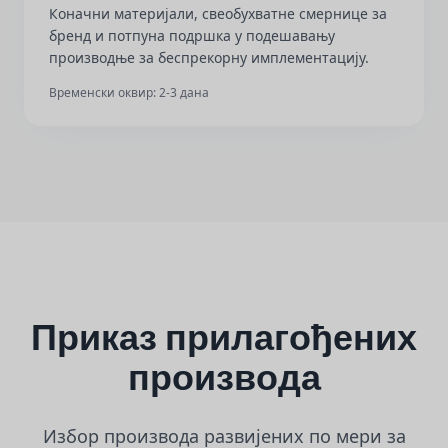
Коначни материјали, свеобухватне смернице за
бренд и потпуна подршка у подешавању
производње за беспрекорну имплементацију.
Временски оквир: 2-3 дана
Приказ прилагођених
производа
Избор производа развијених по мери за