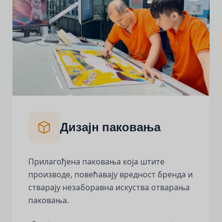
Дизајн паковања
Прилагођена паковања која штите
производе, повећавају вредност бренда и
стварају незаборавна искуства отварања
паковања.