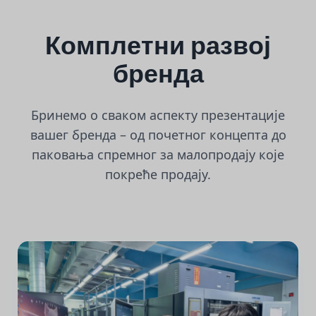
Комплетни развој
бренда
Бринемо о сваком аспекту презентације
вашег бренда – од почетног концепта до
паковања спремног за малопродају које
покреће продају.