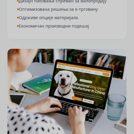
Дизајн паковања спреман за малопродају
Оптимизована решења за е-трговину
Одрживе опције материјала
Економичан производни подешај