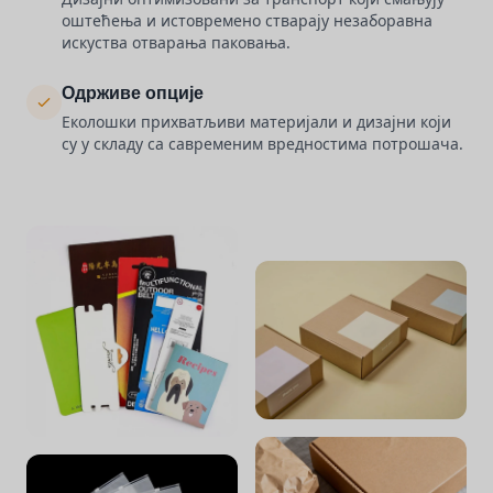
оштећења и истовремено стварају незаборавна
искуства отварања паковања.
Одрживе опције
Еколошки прихватљиви материјали и дизајни који
су у складу са савременим вредностима потрошача.