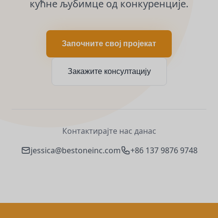
кућне љубимце од конкуренције.
Започните свој пројекат
Закажите консултацију
Контактирајте нас данас
jessica@bestoneinc.com
+86 137 9876 9748