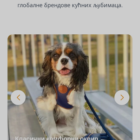
глобалне брендове кућних љубимаца.
Класични комфорни оквир