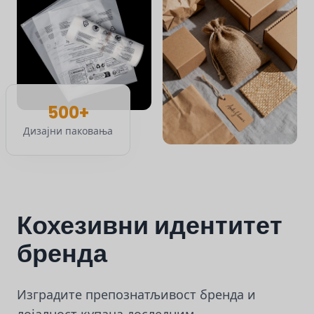
500+
Дизајни паковања
Кохезивни идентитет
бренда
Изградите препознатљивост бренда и
лојалност купаца доследним,