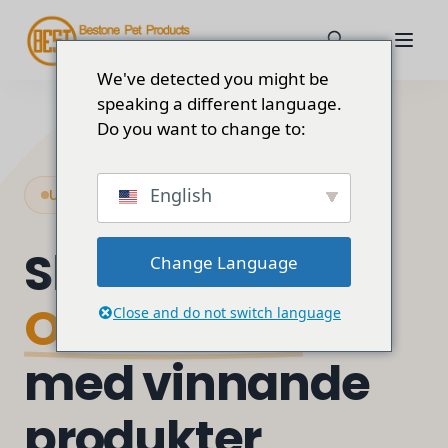
We've detected you might be
speaking a different language.
Do you want to change to:
English
Utformad för framgångsrik e-handel
Skala din
Change Language
Onlinebutik
Close and do not switch language
med vinnande
produkter