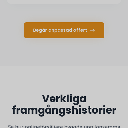
Begär anpassad offert
Verkliga
framgångshistorier
Se hur onlineförsäljare byggde upp lönsamma