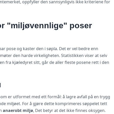
ntemerket, oppfyller den sannsynligvis ikke kriteriene for
r "miljøvennlige" poser
ar pose og kaster den i søpla. Det er vel bedre enn
øter den harde virkeligheten. Statistikken viser at selv
ra kjæledyret sitt, går de aller fleste posene rett i den
d
om er utformet med ett formål: å lagre avfall på en trygg
e miljøet. For å gjøre dette komprimeres søppelet tett
en
anaerobt miljø
, Det betyr at det ikke finnes oksygen.