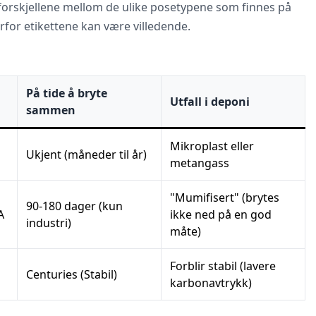
v forskjellene mellom de ulike posetypene som finnes på
rfor etikettene kan være villedende.
På tide å bryte
Utfall i deponi
sammen
Mikroplast eller
Ukjent (måneder til år)
metangass
"Mumifisert" (brytes
90-180 dager (kun
A
ikke ned på en god
industri)
måte)
Forblir stabil (lavere
Centuries (Stabil)
karbonavtrykk)