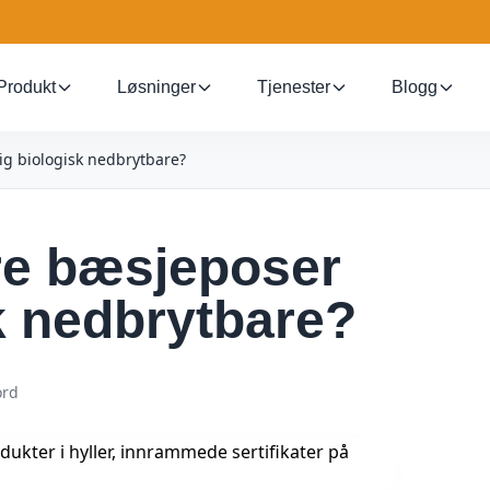
Produkt
Løsninger
Tjenester
Blogg
ig biologisk nedbrytbare?
re bæsjeposer
sk nedbrytbare?
ord