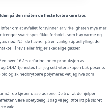
sjelden på den måten de fleste forbrukere tror.
øfter om at avfallet forsvinner, er virkeligheten mye mer
er trenger svært spesifikke forhold - som høy varme og
ytes ned. Når de havner på en vanlig søppelfylling, der
takte i årevis eller frigjør skadelige gasser.
Med over 16 års erfaring innen produksjon av
og ODM-tjenester, har jeg sett vitenskapen bak posene.
te biologisk nedbrytbare polymerer, vet jeg hva som
ar når de kjøper disse posene. De tror at de hjelper
kten være ubetydelig. I dag vil jeg løfte litt på sløret
rte valg.