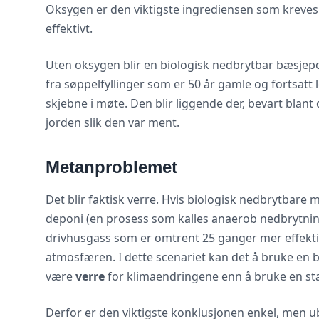
Oksygen er den viktigste ingrediensen som kreves 
effektivt.
Uten oksygen blir en biologisk nedbrytbar bæsjepo
fra søppelfyllinger som er 50 år gamle og fortsat
skjebne i møte. Den blir liggende der, bevart blant d
jorden slik den var ment.
Metanproblemet
Det blir faktisk verre. Hvis biologisk nedbrytbare 
deponi (en prosess som kalles anaerob nedbrytning
drivhusgass som er omtrent 25 ganger mer effekti
atmosfæren. I dette scenariet kan det å bruke en 
være
verre
for klimaendringene enn å bruke en stan
Derfor er den viktigste konklusjonen enkel, men u