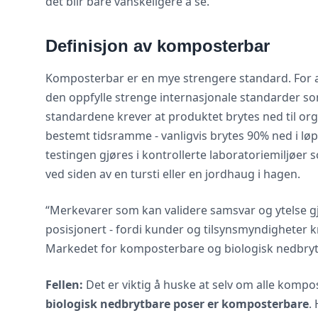
det blir bare vanskeligere å se.
Definisjon av komposterbar
Komposterbar er en mye strengere standard. For
den oppfylle strenge internasjonale standarder s
standardene krever at produktet brytes ned til org
bestemt tidsramme - vanligvis brytes 90% ned i løp
testingen gjøres i kontrollerte laboratoriemiljøer 
ved siden av en tursti eller en jordhaug i hagen.
“Merkevarer som kan validere samsvar og ytelse gje
posisjonert - fordi kunder og tilsynsmyndigheter k
Markedet for komposterbare og biologisk nedbr
Fellen:
Det er viktig å huske at selv om alle komp
biologisk nedbrytbare poser er komposterbare
.