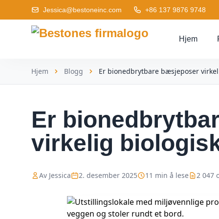
Jessica@bestoneinc.com
+86 137 9876 9748
Hjem
Hjem
Blogg
Er bionedbrytbare bæsjeposer virkel
Er bionedbrytba
virkelig biologi
Av Jessica
2. desember 2025
11 min å lese
2 047 