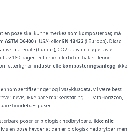
 at en pose skal kunne merkes som komposterbar, må
om
ASTM D6400
(i USA) eller
EN 13432
(i Europa). Disse
anisk materiale (humus), CO2 og vann i løpet av en
et av 180 dager. Det er imidlertid en hake: Denne
som etterligner
industrielle komposteringsanlegg
, ikke
nnom sertifiseringer og livssyklusdata, vil være best
rever bevis, ikke bare markedsføring.” - DataHorizzon,
ytbare hundebæsjposer
osterbare poser er biologisk nedbrytbare,
ikke alle
 Hvis en pose hevder at den er biologisk nedbrytbar, men