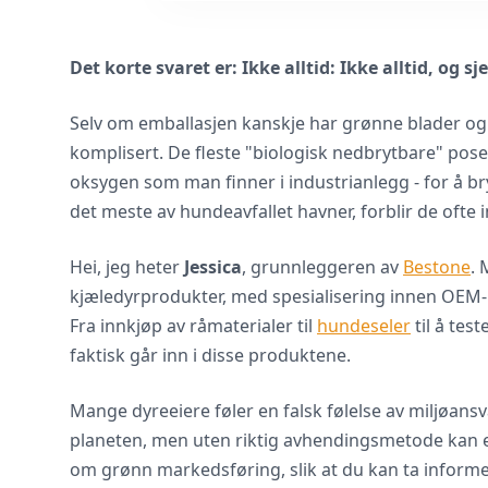
Det korte svaret er: Ikke alltid: Ikke alltid, og 
Selv om emballasjen kanskje har grønne blader og l
komplisert. De fleste "biologisk nedbrytbare" pos
oksygen som man finner i industrianlegg - for å br
det meste av hundeavfallet havner, forblir de ofte in
Hei, jeg heter
Jessica
, grunnleggeren av
Bestone
. 
kjæledyrprodukter, med spesialisering innen OEM- 
Fra innkjøp av råmaterialer til
hundeseler
til å tes
faktisk går inn i disse produktene.
Mange dyreeiere føler en falsk følelse av miljøansv
planeten, men uten riktig avhendingsmetode kan effe
om grønn markedsføring, slik at du kan ta informe