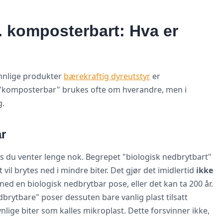
. komposterbart: Hva er
nnlige produkter
bærekraftig dyreutstyr
er
 "komposterbar" brukes ofte om hverandre, men i
g.
ar
vis du venter lenge nok. Begrepet "biologisk nedbrytbart"
vil brytes ned i mindre biter. Det gjør det imidlertid
ikke
ed en biologisk nedbrytbar pose, eller det kan ta 200 år.
brytbare" poser dessuten bare vanlig plast tilsatt
ynlige biter som kalles mikroplast. Dette forsvinner ikke,