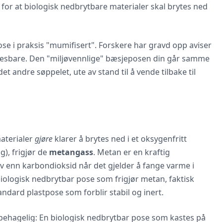
for at biologisk nedbrytbare materialer skal brytes ned
se i praksis "mumifisert". Forskere har gravd opp aviser
t lesbare. Den "miljøvennlige" bæsjeposen din går samme
et andre søppelet, ute av stand til å vende tilbake til
materialer
gjøre
klarer å brytes ned i et oksygenfritt
), frigjør de
metangass
. Metan er en kraftig
v enn karbondioksid når det gjelder å fange varme i
biologisk nedbrytbar pose som frigjør metan, faktisk
dard plastpose som forblir stabil og inert.
behagelig: En biologisk nedbrytbar pose som kastes på