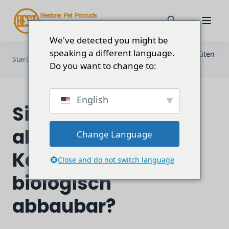
We've detected you might be
speaking a different language.
Sind biologisch abbaubare Kacktüten
Startseite
Blog
wirklich biologisch abbaubar?
Do you want to change to:
English
Sind biologisch
abbaubare
Change Language
Kacktüten wirklich
Close and do not switch language
biologisch
abbaubar?