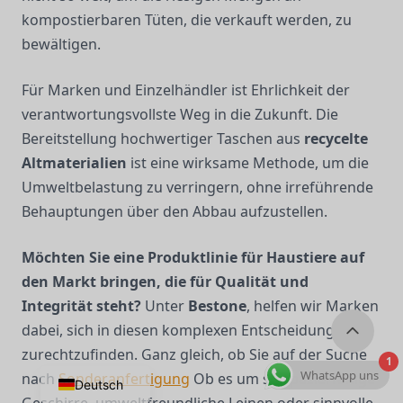
kompostierbaren Tüten, die verkauft werden, zu
bewältigen.
Für Marken und Einzelhändler ist Ehrlichkeit der
verantwortungsvollste Weg in die Zukunft. Die
Bereitstellung hochwertiger Taschen aus
recycelte
Altmaterialien
ist eine wirksame Methode, um die
Umweltbelastung zu verringern, ohne irreführende
Behauptungen über den Abbau aufzustellen.
Möchten Sie eine Produktlinie für Haustiere auf
den Markt bringen, die für Qualität und
Integrität steht?
Unter
Bestone
, helfen wir Marken
dabei, sich in diesen komplexen Entscheidungen
zurechtzufinden. Ganz gleich, ob Sie auf der Suche
1
WhatsApp uns
nach
Sonderanfertigung
Ob es um strapazierfähige
Deutsch