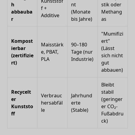
Kunststof
h
nt
stik oder
f +
abbauba
(Monate
Methang
Additive
r
bis Jahre)
as
"Mumifizi
Kompost
ert"
Maisstärk
90–180
ierbar
(Lässt
e, PBAT,
Tage (nur
(zertifizie
sich nicht
PLA
Industrie)
rt)
gut
abbauen)
Bleibt
Recycelt
stabil
Verbrauc
Jahrhund
er
(geringer
hersabfäl
erte
Kunststo
er CO₂-
le
(Stable)
ff
Fußabdru
ck)