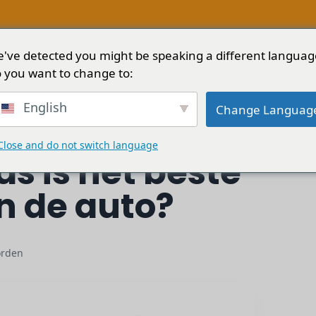
've detected you might be speaking a different languag
Oplossingen
Diensten
Blog
Over
 you want to change to:
.
English
Change Languag
Close and do not switch language
s is het beste
n de auto?
orden