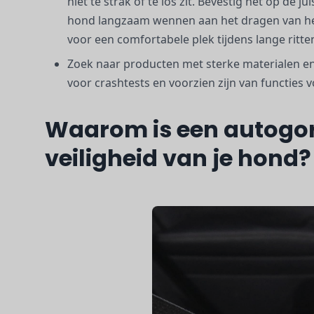
niet te strak of te los zit. Bevestig het op de 
hond langzaam wennen aan het dragen van het t
voor een comfortabele plek tijdens lange ritte
Zoek naar producten met sterke materialen en
voor crashtests en voorzien zijn van functies 
Waarom is een autogord
veiligheid van je hond?