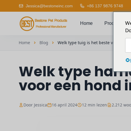
Jessica@bestoneinc.com
+86 137 9876 9748
We
Home
Product
Do
Home
Blog
Welk type tuig is het beste voor een..
Welk type harna
voor een hond i
Door Jessica
16 april 2024
12 min lezen
2.212 wo