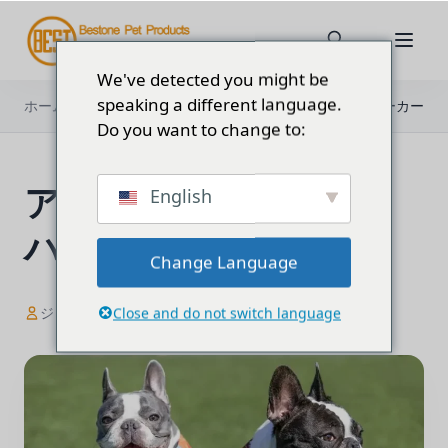
We've detected you might be
speaking a different language.
ホーム
ブログ
アメリカのトップ犬用ハーネスメーカー
Do you want to change to:
アメリカのトップ犬用
English
ハーネスメーカー
Change Language
ジェシカ
1月 19, 2024
Close and do not switch language
9分で読める
1,761文字