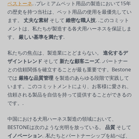
ベストーネ
. .プレミアムペット用品の製造において15年
の歴史を持つ当社は、ペット用品の使用を最優先してい
ます。
丈夫な素材
そして
緻密な職人技
. .このコミット
メントは、私たちが製造する各犬用ハーネスを保証しま
す。
厳しい基準を満たす
.
私たちの焦点は、製造業にとどまらない。
進化するデ
ザイントレンド
そして
新たな顧客ニーズ
. .パートナー
との信頼関係を確立することが最も重要です。Bestone
では
厳格な品質管理
を製造のあらゆる段階で実践して
います。このコミットメントにより、お客様に愛され、
信頼される製品を自信を持って提供することができるの
です。.
中国における犬用ハーネス製造の領域において、
BESTONEは次のような光明を放っている。
品質
そして
イノベーション
. .私たちとパートナーシップを結べば、