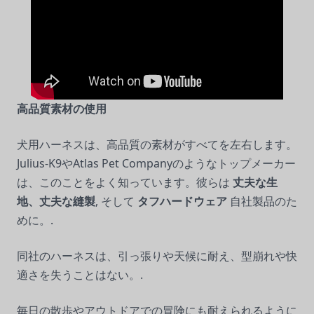
高品質素材の使用
犬用ハーネスは、高品質の素材がすべてを左右します。
Julius-K9やAtlas Pet Companyのようなトップメーカー
は、このことをよく知っています。彼らは
丈夫な生
地、丈夫な縫製
, そして
タフハードウェア
自社製品のた
めに。.
同社のハーネスは、引っ張りや天候に耐え、型崩れや快
適さを失うことはない。.
毎日の散歩やアウトドアでの冒険にも耐えられるように