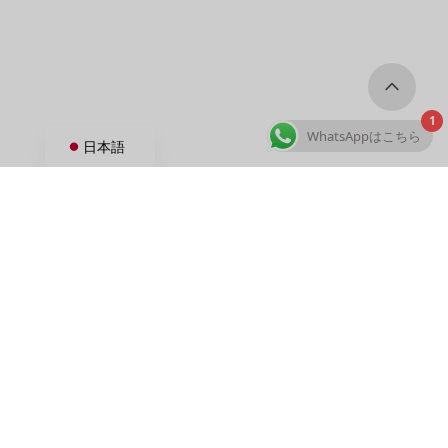
1
WhatsAppはこちら
日本語
カスタム犬用品
カスタム首輪＆リード
カスタム・ハーネス
カスタム犬服