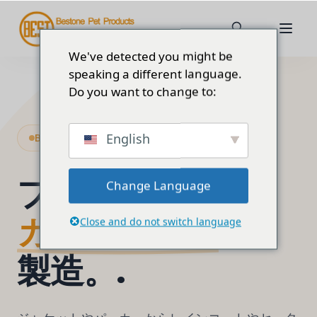
We've detected you might be
speaking a different language.
Do you want to change to:
English
B2B OEM & ODM ドッグアパレルメーカー
プレミアム
Change Language
カスタム犬服
Close and do not switch language
製造。.