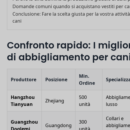
Domande comuni quando si acquistano vestiti per can
Conclusione: Fare la scelta giusta per la vostra attivi
cani
Confronto rapido: I miglio
di abbigliamento per cani 
Min.
Produttore
Posizione
Specializz
Ordine
Hangzhou
500
Abbigliame
Zhejiang
Tianyuan
unità
lusso
Collari e
Guangzhou
300
Guangdong
abbigliam
Doglemi
unità