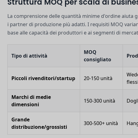
Struttura MOQ per scala di busine
La comprensione delle quantità minime d'ordine aiuta gl
i partner di produzione più adatti. I requisiti MOQ varia
base alle capacità dei produttori e ai segmenti di merca
MOQ
Tipo di attività
Prod
consigliato
Wedo
Piccoli rivenditori/startup
20-150 unità
fless
Marchi di medie
150-300 unità
Dogl
dimensioni
Grande
300-500+ unità
Hang
distribuzione/grossisti