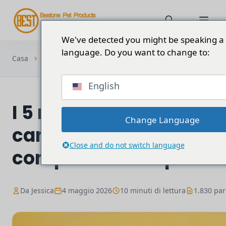
We've detected you might be speaking a 
language. Do you want to change to:
Top 5 migliori vestiti per cani Fornitore in
Casa
Blog
Cina:...
English
I 5 migliori produttori d
Change Language
cani in Cina: 2026 Guid
Close and do not switch language
completa all'acquisto
Da Jessica
4 maggio 2026
10 minuti di lettura
1.830 par