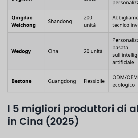
personaliz
Qingdao
200
Abbigliam
Shandong
Weichong
unità
tecnico in
Personaliz
basata
Wedogy
Cina
20 unità
sull'intelli
artificiale
ODM/OEM
Bestone
Guangdong
Flessibile
ecologico
I 5 migliori produttori di a
in Cina (2025)