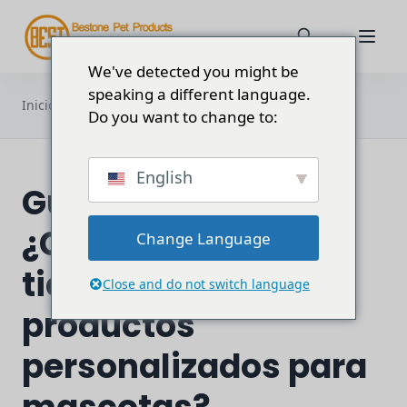
We've detected you might be
speaking a different language.
Guía paso a paso - Cómo lanzar su
Inicio
Blog
empresa...
Do you want to change to:
English
Guía paso a paso -
¿Cómo lanzar su
Change Language
tienda online de
Close and do not switch language
productos
personalizados para