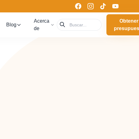
Acerca
Obtener
Blog
de
presupues