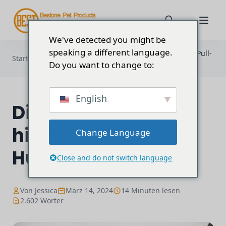
We've detected you might be
speaking a different language.
Die Wissenschaft hinter den No-Pull-
Startseite
Blog
Hundegeschirren
Do you want to change to:
English
Die Wissenschaft
hinter den No-Pull-
Change Language
Hundegeschirren
Close and do not switch language
Von Jessica
März 14, 2024
14 Minuten lesen
2.602 Wörter