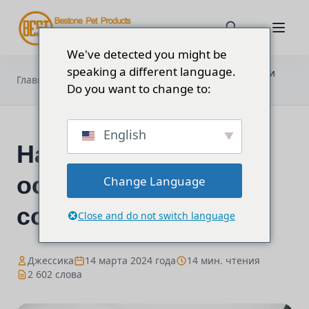
We've detected you might be
speaking a different language.
Наука, лежащая в основе шлейки
Главная
Блог
для собак без тяги
Do you want to change to:
English
Наука, лежащая в
основе шлейки для
Change Language
собак без тяги
Close and do not switch language
Джессика
14 марта 2024 года
14 мин. чтения
2 602 слова