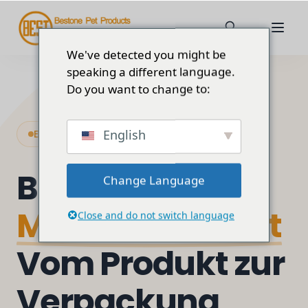
We've detected you might be
speaking a different language.
Do you want to change to:
English
Eigenmarke & Verpackung
Bauen Sie Ihr
Change Language
Markenidentität
Close and do not switch language
Vom Produkt zur
Verpackung