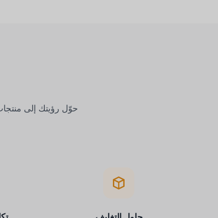
حوّل رؤيتك إلى منتجا
حلول التغليف
تكا