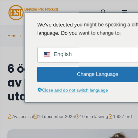
We've detected you might be speaking a dif
language. Do you want to change to:
6 ödesdigra misstag vid inköp av
Hem
Blogg
sällskapsdjursprodukter utomlands
English
6 ödesdigra misstag v
Change Language
av sällskapsdjursprod
Close and do not switch language
utomlands
Av Jessica
18 december 2025
10 min läsning
1 937 ord