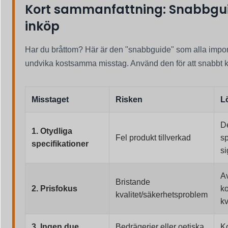
Kort sammanfattning: Snabbguid
inköp
Har du bråttom? Här är den "snabbguide" som alla import
undvika kostsamma misstag. Använd den för att snabbt kon
Misstaget
Risken
L
De
1. Otydliga
Fel produkt tillverkad
sp
specifikationer
s
A
Bristande
2. Prisfokus
k
kvalitet/säkerhetsproblem
kv
3. Ingen due
Bedrägerier eller oetiska
Ko