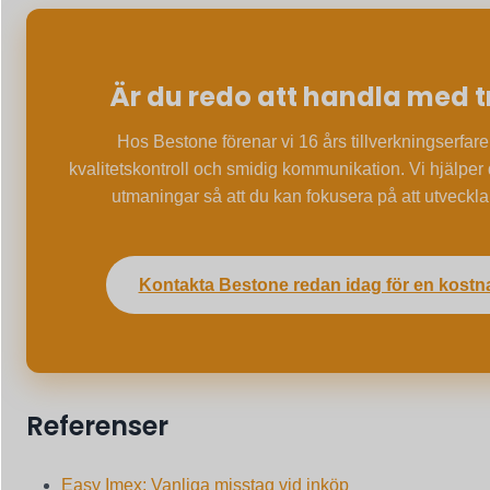
Är du redo att handla med 
Hos Bestone förenar vi 16 års tillverkningserfare
kvalitetskontroll och smidig kommunikation. Vi hjälper 
utmaningar så att du kan fokusera på att utveckla
Kontakta Bestone redan idag för en kostnad
Referenser
Easy Imex: Vanliga misstag vid inköp