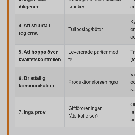
diligence
fabriker
oc
Kä
4. Att strunta i
Tullbeslag/böter
e
reglerna
o
5. Att hoppa över
Levererade partier med
Tr
kvalitetskontrollen
fel
(f
Vi
6. Bristfällig
Produktionsförseningar
oc
kommunikation
s
Ob
Giftföroreningar
7. Inga prov
la
(återkallelser)
an