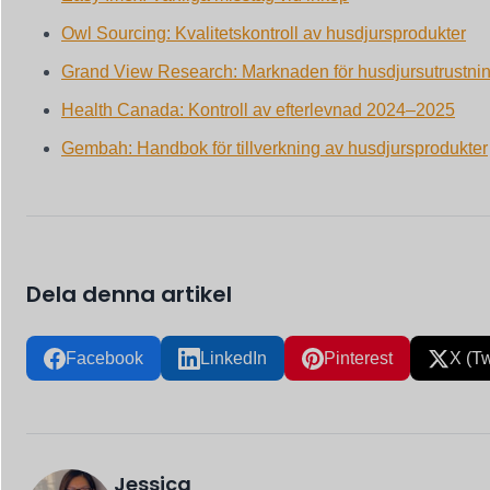
Owl Sourcing: Kvalitetskontroll av husdjursprodukter
Grand View Research: Marknaden för husdjursutrustni
Health Canada: Kontroll av efterlevnad 2024–2025
Gembah: Handbok för tillverkning av husdjursprodukter
Dela denna artikel
Facebook
LinkedIn
Pinterest
X (Tw
Jessica